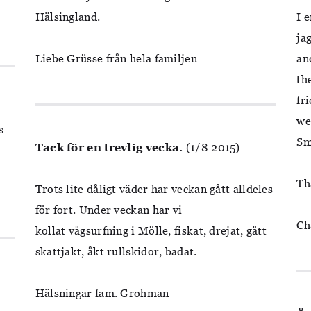
Hälsingland.
I 
ja
Liebe Grüsse från hela familjen
an
th
fr
we
s
Sm
Tack för en trevlig vecka.
(1/8 2015)
Th
Trots lite dåligt väder har veckan gått alldeles
för fort. Under veckan har vi
Ch
kollat vågsurfning i Mölle, fiskat, drejat, gått
skattjakt, åkt rullskidor, badat.
,
Hälsningar fam. Grohman