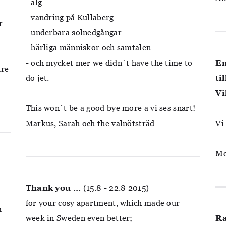
- älg
- vandring på Kullaberg
r
- underbara solnedgångar
- härliga människor och samtalen
- och mycket mer we didn´t have the time to
En
are
do jet.
ti
Vi
This won´t be a good bye more a vi ses snart!
Markus, Sarah och the valnötsträd
Vi
Mo
Thank you ...
(15.8 - 22.8 2015)
for your cosy apartment, which made our
m
week in Sweden even better;
Ra