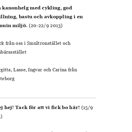
 kanonhelg med cykling, god
illning, bastu och avkoppling i en
nuin miljö.
(20-22/9 2013)
ck från oss i Smultronstället och
åbärssstället
rgitta, Lasse, Ingvar och Carina från
teborg
j hej! Tack för att vi fick bo här!
(15/9
3)