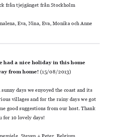
ck från tjejgänget från Stockholm
nalena, Eva, Nina, Eva, Monika och Anne
 had a nice holiday in this home
ay from home!
(15/08/2013)
 sunny days we enyoyed the coast and its
rious villages and for the rainy days we got
me good suggestions from our host. Thank
u for 10 lovely days!
nemiele, Steven + Peter, Belgium