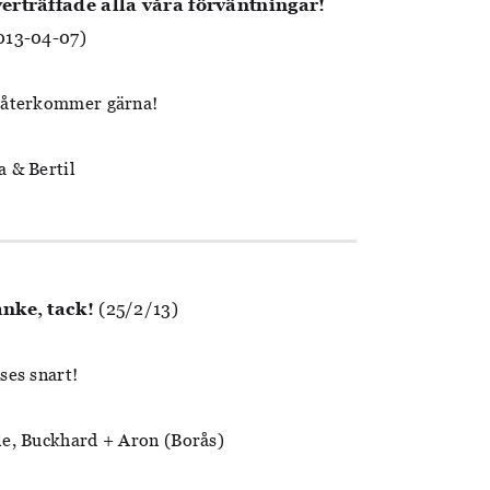
erträffade alla våra förväntningar!
013-04-07)
 återkommer gärna!
a & Bertil
nke, tack!
(25/2/13)
 ses snart!
le, Buckhard + Aron (Borås)