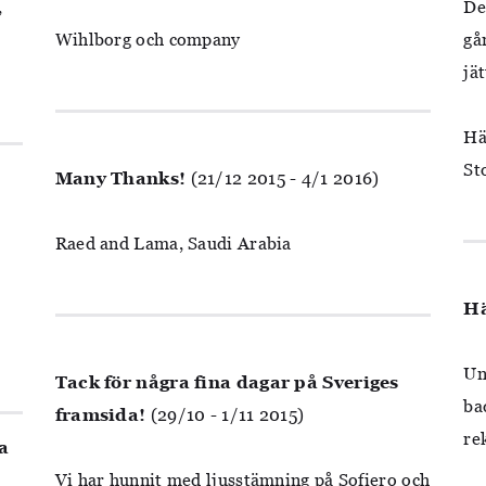
,
De
Wihlborg och company
gå
jä
Hä
St
Many Thanks!
(21/12 2015 - 4/1 2016)
Raed and Lama, Saudi Arabia
Hä
Un
Tack för några fina dagar på Sveriges
ba
framsida!
(29/10 - 1/11 2015)
re
a
Vi har hunnit med ljusstämning på Sofiero och