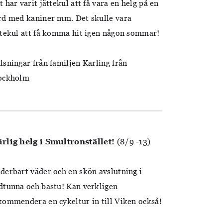
t har varit jättekul att få vara en helg på en
rd med kaniner mm. Det skulle vara
ttekul att få komma hit igen någon sommar!
lsningar från familjen Karling från
ockholm
rlig helg i Smultronstället!
(8/9 -13)
derbart väder och en skön avslutning i
dtunna och bastu! Kan verkligen
kommendera en cykeltur in till Viken också!