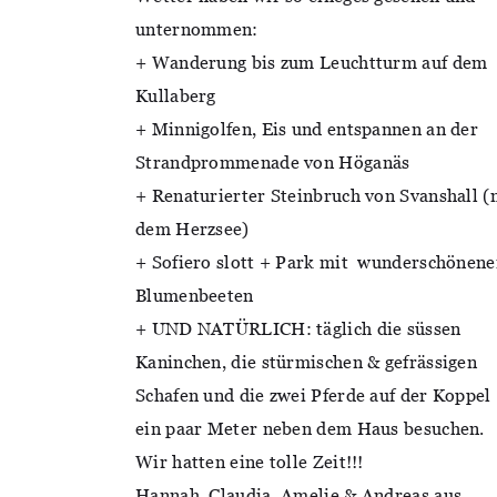
unternommen:
+ Wanderung bis zum Leuchtturm auf dem
Kullaberg
+ Minnigolfen, Eis und entspannen an der
Strandprommenade von Höganäs
+ Renaturierter Steinbruch von Svanshall (
dem Herzsee)
+ Sofiero slott + Park mit wunderschönene
Blumenbeeten
+ UND NATÜRLICH: täglich die süssen
Kaninchen, die stürmischen & gefrässigen
Schafen und die zwei Pferde auf der Koppel
ein paar Meter neben dem Haus besuchen.
Wir hatten eine tolle Zeit!!!
Hannah, Claudia, Amelie & Andreas aus