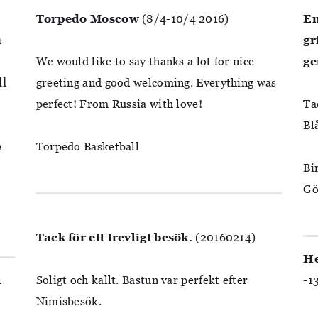
Torpedo Moscow
(8/4-10/4 2016)
En
a
gr
We would like to say thanks a lot for nice
ge
ll
greeting and good welcoming. Everything was
perfect! From Russia with love!
Ta
Bl
e
Torpedo Basketball
Bi
Gö
Tack för ett trevligt besök.
(20160214)
He
.
Soligt och kallt. Bastun var perfekt efter
-1
Nimisbesök.