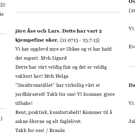
Öv
ll!
(2
ie
Vi
järe Åse och Lars. Dette har vart 2
kjempefine uker.
(11.0715 - 25.7.15)
Ev
Vi har opplevd mye av Skåne og vi har hafd
det supert. Mvh Sigurd
Dette har värt veldig fint og det er veldig
vakkert her! Mvh Helga
"Smultronstället" har virkellig värt et
Da
jordbärssted! Takk for oss! Vi kommer gjere
tilbake!
Vi
Rent, praktisk, komfortabelt! Kommer til å
4)
sakne åkerne og alt fuglelivet.
Ju
Takk for oss! / Branäs