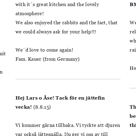
with it´s great kitchen and the lovely
BM
atmosphere!
We also enjoyed the rabbits and the fact, that
We
we could always ask for your help!!!
re
wh
We´d love to come again!
ra
mit
Fam. Kauer (from Germany)
He
n
Hej Lars o Åse!
Tack för en jättefin
vecka!
(8.8.15)
Th
be
Vi kommer gärna tillbaka. Vi tyckte att djuren
th
var också jättesnälla. Nu ger vi oss av till