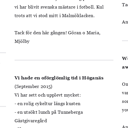
Ta
vi har blivit svenska mästare i fotboll. Kul
trots att vi stod mitt i Malmöklacken.
An
Tack för den här gången! Göran o Maria,
Mjölby
We
a
aw
Vi hade en oförglömlig tid i Höganäs
On
(September 2015)
va
Vi har sett och upplevt mycket:
so
- en rolig cykeltur längs kusten
yo
- en utsökt lunch på Tunneberga
Gästgivaregård
An